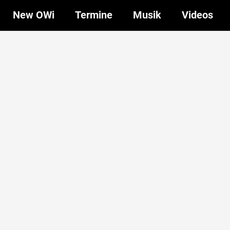
New OWi
Termine
Musik
Videos